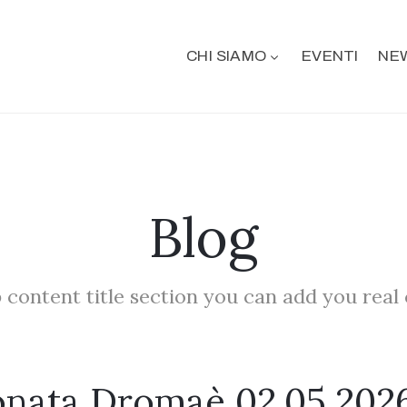
CHI SIAMO
EVENTI
NE
Blog
 content title section you can add you real
onata Dromaè 02.05.202