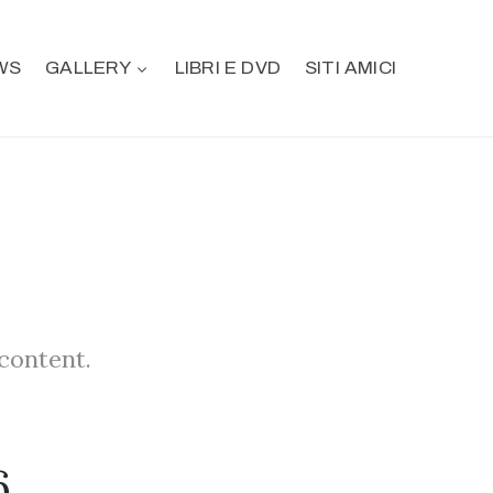
WS
GALLERY
LIBRI E DVD
SITI AMICI
 content.
6